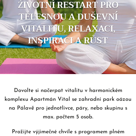
ŽIVOTNÍ RESTART PRO
TĚLESNOU A DUŠEVNÍ
VITALITU, RELAXACI,
INSPIRACI A RŮST
Dovolte si načerpat vitalitu v harmonickém
komplexu Apartmán Vital se zahradní park oázou
na Pálavě pro jednotlivce, páry, nebo skupinu s
max. počtem 5 osob.
Prožijte výjimečné chvíle s programem plném