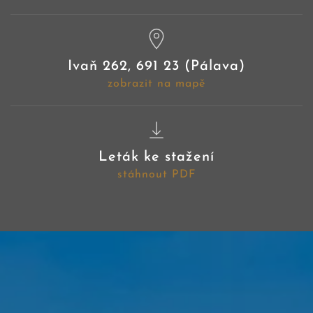
Ivaň 262, 691 23 (Pálava)
zobrazit na mapě
Leták ke stažení
stáhnout PDF